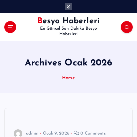
İ
ç
e
Besyo Haberleri
r
En Güncel Son Dakika Besyo
i
Haberleri
ğ
e
a
t
Archives Ocak 2026
l
a
Home
admin
Ocak 9, 2026
0 Comments